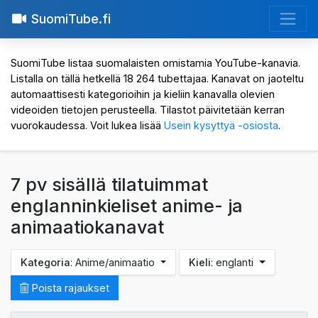
SuomiTube.fi
SuomiTube listaa suomalaisten omistamia YouTube-kanavia.
Listalla on tällä hetkellä 18 264 tubettajaa. Kanavat on jaoteltu
automaattisesti kategorioihin ja kieliin kanavalla olevien
videoiden tietojen perusteella. Tilastot päivitetään kerran
vuorokaudessa. Voit lukea lisää
Usein kysyttyä -osiosta
.
7 pv sisällä tilatuimmat
englanninkieliset anime- ja
animaatiokanavat
Kategoria
: Anime/animaatio
Kieli
: englanti
Poista rajaukset