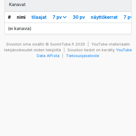
Kanavat
#
nimi
tilaajat
7 pv
30 pv
näyttökerrat
7 pv
(ei kanavia)
Sivuston oma sisältö © SuomiTube.fi 2026
|
YouTube-materiaalin
tekijänoikeudet niiden tekijöillä
|
Sivuston tiedot on kerätty
YouTube
Data API:sta
|
Tietosuojaseloste