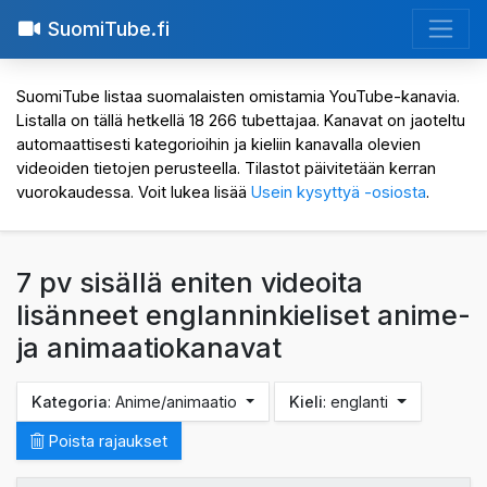
SuomiTube.fi
SuomiTube listaa suomalaisten omistamia YouTube-kanavia.
Listalla on tällä hetkellä 18 266 tubettajaa. Kanavat on jaoteltu
automaattisesti kategorioihin ja kieliin kanavalla olevien
videoiden tietojen perusteella. Tilastot päivitetään kerran
vuorokaudessa. Voit lukea lisää
Usein kysyttyä -osiosta
.
7 pv sisällä eniten videoita
lisänneet englanninkieliset anime-
ja animaatiokanavat
Kategoria
: Anime/animaatio
Kieli
: englanti
Poista rajaukset