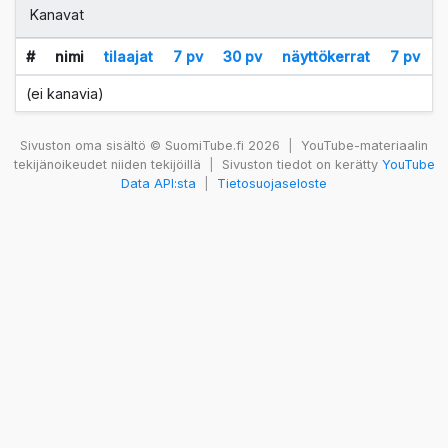
Kanavat
#
nimi
tilaajat
7 pv
30 pv
näyttökerrat
7 pv
(ei kanavia)
Sivuston oma sisältö © SuomiTube.fi 2026
|
YouTube-materiaalin
tekijänoikeudet niiden tekijöillä
|
Sivuston tiedot on kerätty
YouTube
Data API:sta
|
Tietosuojaseloste