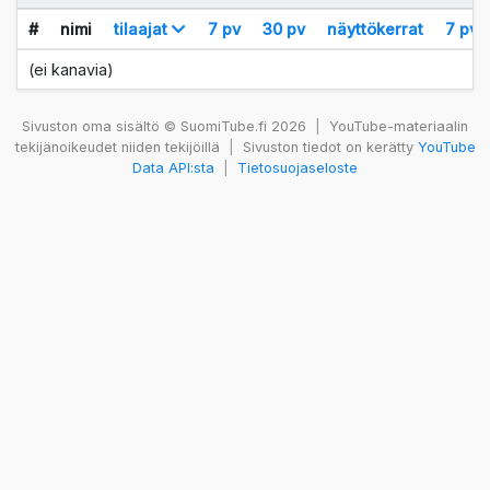
#
nimi
tilaajat
7 pv
30 pv
näyttökerrat
7 pv
(ei kanavia)
Sivuston oma sisältö © SuomiTube.fi 2026
|
YouTube-materiaalin
tekijänoikeudet niiden tekijöillä
|
Sivuston tiedot on kerätty
YouTube
Data API:sta
|
Tietosuojaseloste