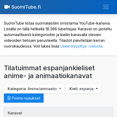
SuomiTube.fi
SuomiTube listaa suomalaisten omistamia YouTube-kanavia.
Listalla on tällä hetkellä 18 266 tubettajaa. Kanavat on jaoteltu
automaattisesti kategorioihin ja kieliin kanavalla olevien
videoiden tietojen perusteella. Tilastot päivitetään kerran
vuorokaudessa. Voit lukea lisää
Usein kysyttyä -osiosta
.
Tilatuimmat espanjankieliset
anime- ja animaatiokanavat
Kategoria
: Anime/animaatio
Kieli
: espanja
Poista rajaukset
Kanavat