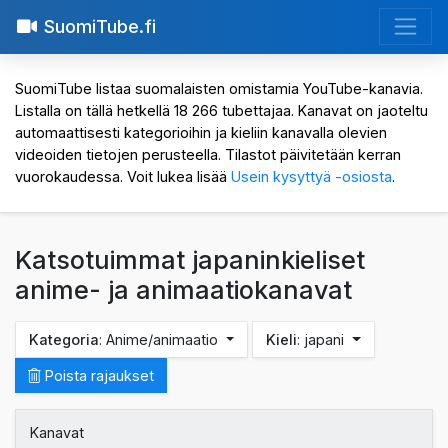
SuomiTube.fi
SuomiTube listaa suomalaisten omistamia YouTube-kanavia.
Listalla on tällä hetkellä 18 266 tubettajaa. Kanavat on jaoteltu
automaattisesti kategorioihin ja kieliin kanavalla olevien
videoiden tietojen perusteella. Tilastot päivitetään kerran
vuorokaudessa. Voit lukea lisää
Usein kysyttyä -osiosta
.
Katsotuimmat japaninkieliset
anime- ja animaatiokanavat
Kategoria
: Anime/animaatio
Kieli
: japani
Poista rajaukset
Kanavat