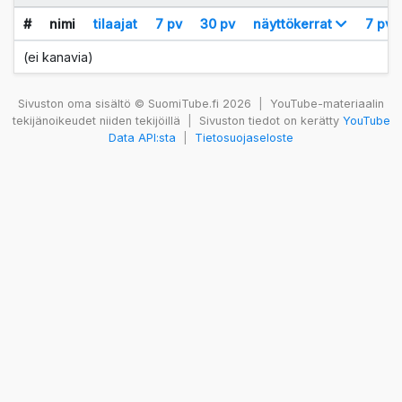
#
nimi
tilaajat
7 pv
30 pv
näyttökerrat
7 pv
(ei kanavia)
Sivuston oma sisältö © SuomiTube.fi 2026
|
YouTube-materiaalin
tekijänoikeudet niiden tekijöillä
|
Sivuston tiedot on kerätty
YouTube
Data API:sta
|
Tietosuojaseloste