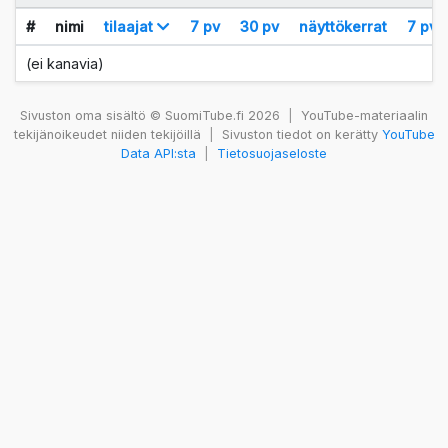
#
nimi
tilaajat
7 pv
30 pv
näyttökerrat
7 pv
(ei kanavia)
Sivuston oma sisältö © SuomiTube.fi 2026
|
YouTube-materiaalin
tekijänoikeudet niiden tekijöillä
|
Sivuston tiedot on kerätty
YouTube
Data API:sta
|
Tietosuojaseloste