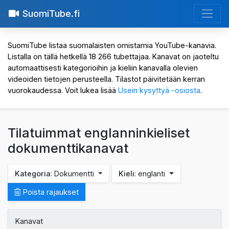
SuomiTube.fi
SuomiTube listaa suomalaisten omistamia YouTube-kanavia.
Listalla on tällä hetkellä 18 266 tubettajaa. Kanavat on jaoteltu
automaattisesti kategorioihin ja kieliin kanavalla olevien
videoiden tietojen perusteella. Tilastot päivitetään kerran
vuorokaudessa. Voit lukea lisää
Usein kysyttyä -osiosta
.
Tilatuimmat englanninkieliset
dokumenttikanavat
Kategoria
: Dokumentti
Kieli
: englanti
Poista rajaukset
Kanavat