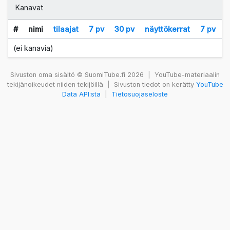
Kanavat
#
nimi
tilaajat
7 pv
30 pv
näyttökerrat
7 pv
(ei kanavia)
Sivuston oma sisältö © SuomiTube.fi 2026
|
YouTube-materiaalin
tekijänoikeudet niiden tekijöillä
|
Sivuston tiedot on kerätty
YouTube
Data API:sta
|
Tietosuojaseloste