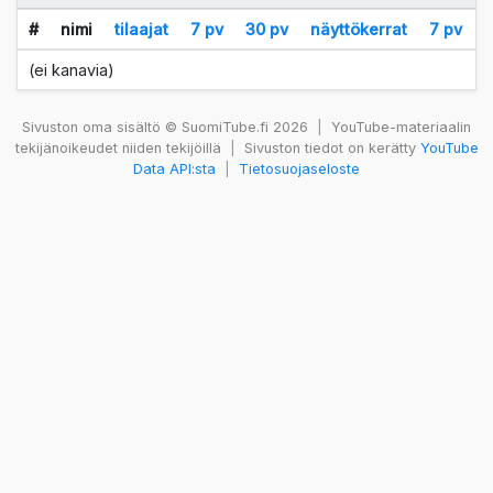
#
nimi
tilaajat
7 pv
30 pv
näyttökerrat
7 pv
(ei kanavia)
Sivuston oma sisältö © SuomiTube.fi 2026
|
YouTube-materiaalin
tekijänoikeudet niiden tekijöillä
|
Sivuston tiedot on kerätty
YouTube
Data API:sta
|
Tietosuojaseloste