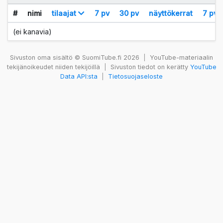
#
nimi
tilaajat
7 pv
30 pv
näyttökerrat
7 pv
(ei kanavia)
Sivuston oma sisältö © SuomiTube.fi 2026
|
YouTube-materiaalin
tekijänoikeudet niiden tekijöillä
|
Sivuston tiedot on kerätty
YouTube
Data API:sta
|
Tietosuojaseloste