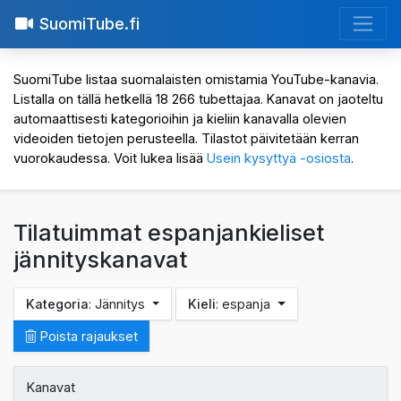
SuomiTube.fi
SuomiTube listaa suomalaisten omistamia YouTube-kanavia.
Listalla on tällä hetkellä 18 266 tubettajaa. Kanavat on jaoteltu
automaattisesti kategorioihin ja kieliin kanavalla olevien
videoiden tietojen perusteella. Tilastot päivitetään kerran
vuorokaudessa. Voit lukea lisää
Usein kysyttyä -osiosta
.
Tilatuimmat espanjankieliset
jännityskanavat
Kategoria
: Jännitys
Kieli
: espanja
Poista rajaukset
Kanavat