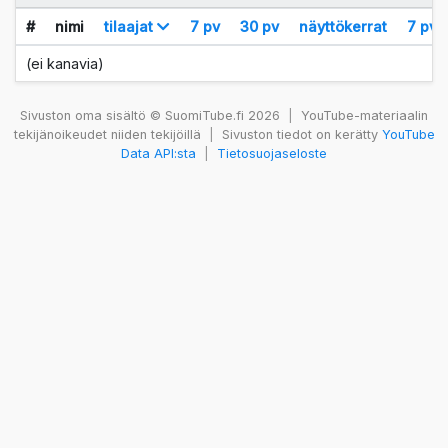
#
nimi
tilaajat
7 pv
30 pv
näyttökerrat
7 pv
(ei kanavia)
Sivuston oma sisältö © SuomiTube.fi 2026
|
YouTube-materiaalin
tekijänoikeudet niiden tekijöillä
|
Sivuston tiedot on kerätty
YouTube
Data API:sta
|
Tietosuojaseloste