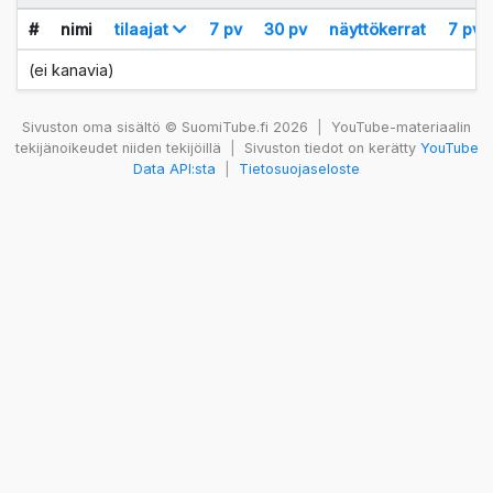
#
nimi
tilaajat
7 pv
30 pv
näyttökerrat
7 pv
(ei kanavia)
Sivuston oma sisältö © SuomiTube.fi 2026
|
YouTube-materiaalin
tekijänoikeudet niiden tekijöillä
|
Sivuston tiedot on kerätty
YouTube
Data API:sta
|
Tietosuojaseloste