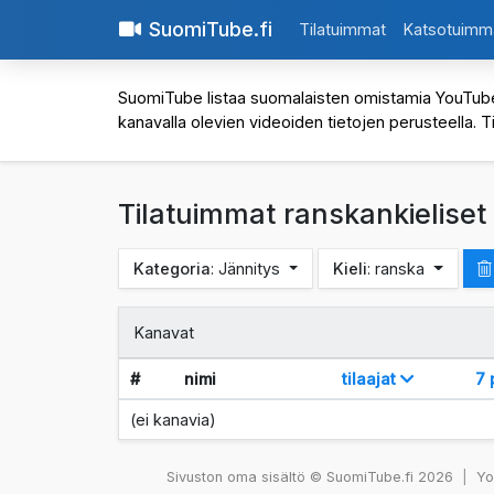
SuomiTube.fi
Tilatuimmat
Katsotuimm
SuomiTube listaa suomalaisten omistamia YouTube-kan
kanavalla olevien videoiden tietojen perusteella. T
Tilatuimmat ranskankieliset
Kategoria
: Jännitys
Kieli
: ranska
Kanavat
#
nimi
tilaajat
7 
(ei kanavia)
Sivuston oma sisältö © SuomiTube.fi 2026
|
You