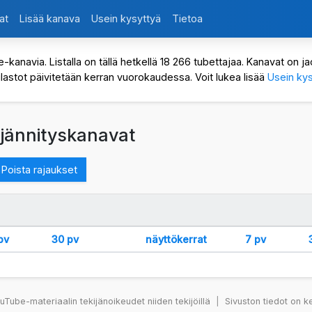
at
Lisää kanava
Usein kysyttyä
Tietoa
avia. Listalla on tällä hetkellä 18 266 tubettajaa. Kanavat on jaot
ilastot päivitetään kerran vuorokaudessa. Voit lukea lisää
Usein kys
 jännityskanavat
Poista rajaukset
pv
30 pv
näyttökerrat
7 pv
Tube-materiaalin tekijänoikeudet niiden tekijöillä
|
Sivuston tiedot on k