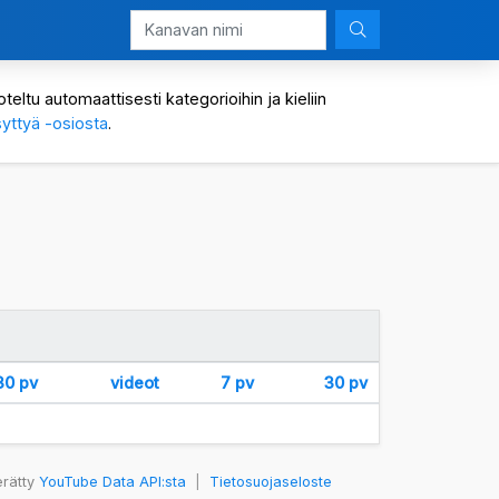
eltu automaattisesti kategorioihin ja kieliin
yttyä -osiosta
.
30 pv
videot
7 pv
30 pv
erätty
YouTube Data API:sta
|
Tietosuojaseloste