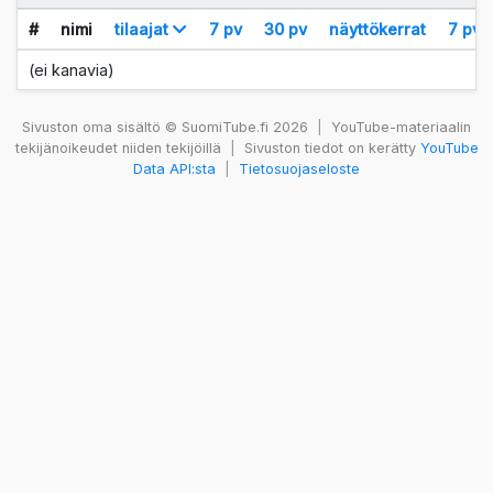
#
nimi
tilaajat
7 pv
30 pv
näyttökerrat
7 pv
(ei kanavia)
Sivuston oma sisältö © SuomiTube.fi 2026
|
YouTube-materiaalin
tekijänoikeudet niiden tekijöillä
|
Sivuston tiedot on kerätty
YouTube
Data API:sta
|
Tietosuojaseloste