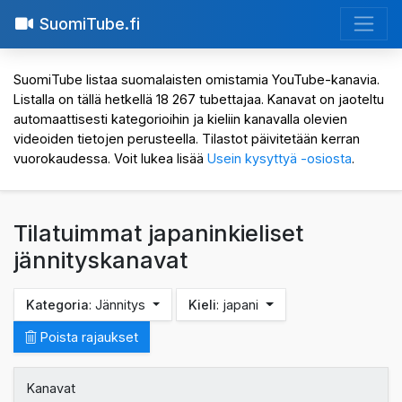
SuomiTube.fi
SuomiTube listaa suomalaisten omistamia YouTube-kanavia.
Listalla on tällä hetkellä 18 267 tubettajaa. Kanavat on jaoteltu
automaattisesti kategorioihin ja kieliin kanavalla olevien
videoiden tietojen perusteella. Tilastot päivitetään kerran
vuorokaudessa. Voit lukea lisää
Usein kysyttyä -osiosta
.
Tilatuimmat japaninkieliset
jännityskanavat
Kategoria
: Jännitys
Kieli
: japani
Poista rajaukset
Kanavat