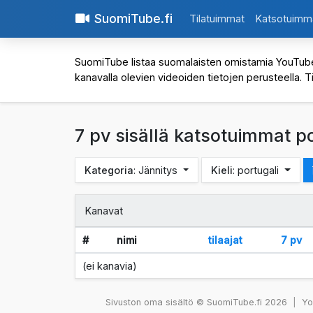
SuomiTube.fi
Tilatuimmat
Katsotuimm
SuomiTube listaa suomalaisten omistamia YouTube-kan
kanavalla olevien videoiden tietojen perusteella. T
7 pv sisällä katsotuimmat po
Kategoria
: Jännitys
Kieli
: portugali
Kanavat
#
nimi
tilaajat
7 pv
(ei kanavia)
Sivuston oma sisältö © SuomiTube.fi 2026
|
You