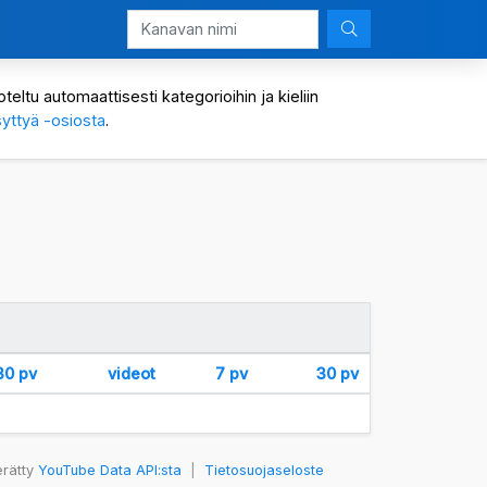
eltu automaattisesti kategorioihin ja kieliin
yttyä -osiosta
.
30 pv
videot
7 pv
30 pv
erätty
YouTube Data API:sta
|
Tietosuojaseloste