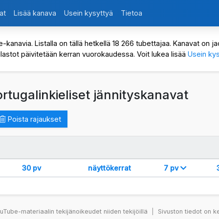
at
Lisää kanava
Usein kysyttyä
Tietoa
avia. Listalla on tällä hetkellä 18 266 tubettajaa. Kanavat on jaot
ilastot päivitetään kerran vuorokaudessa. Voit lukea lisää
Usein kys
rtugalinkieliset jännityskanavat
Poista rajaukset
30 pv
näyttökerrat
7 pv
Tube-materiaalin tekijänoikeudet niiden tekijöillä
|
Sivuston tiedot on k