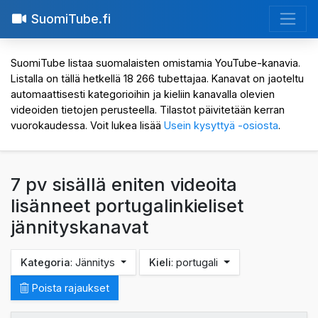
SuomiTube.fi
SuomiTube listaa suomalaisten omistamia YouTube-kanavia.
Listalla on tällä hetkellä 18 266 tubettajaa. Kanavat on jaoteltu
automaattisesti kategorioihin ja kieliin kanavalla olevien
videoiden tietojen perusteella. Tilastot päivitetään kerran
vuorokaudessa. Voit lukea lisää
Usein kysyttyä -osiosta
.
7 pv sisällä eniten videoita
lisänneet portugalinkieliset
jännityskanavat
Kategoria
: Jännitys
Kieli
: portugali
Poista rajaukset