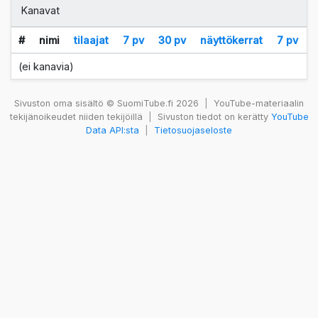
Kanavat
#
nimi
tilaajat
7 pv
30 pv
näyttökerrat
7 pv
(ei kanavia)
Sivuston oma sisältö © SuomiTube.fi 2026
|
YouTube-materiaalin
tekijänoikeudet niiden tekijöillä
|
Sivuston tiedot on kerätty
YouTube
Data API:sta
|
Tietosuojaseloste