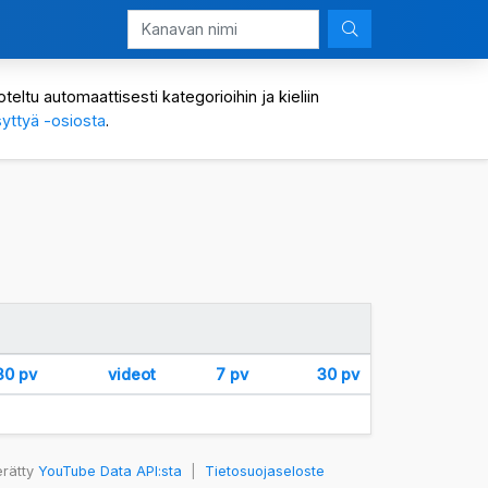
eltu automaattisesti kategorioihin ja kieliin
yttyä -osiosta
.
30 pv
videot
7 pv
30 pv
erätty
YouTube Data API:sta
|
Tietosuojaseloste