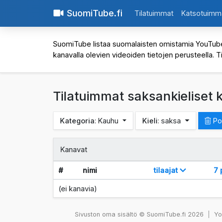
SuomiTube.fi
Tilatuimmat
Katsotuimm
SuomiTube listaa suomalaisten omistamia YouTube-kan
kanavalla olevien videoiden tietojen perusteella. T
Tilatuimmat saksankieliset
Kategoria
: Kauhu
Kieli
: saksa
Poi
Kanavat
#
nimi
tilaajat
7 
(ei kanavia)
Sivuston oma sisältö © SuomiTube.fi 2026
|
You