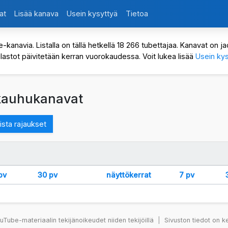
at
Lisää kanava
Usein kysyttyä
Tietoa
avia. Listalla on tällä hetkellä 18 266 tubettajaa. Kanavat on jaot
ilastot päivitetään kerran vuorokaudessa. Voit lukea lisää
Usein kys
 kauhukanavat
sta rajaukset
pv
30 pv
näyttökerrat
7 pv
Tube-materiaalin tekijänoikeudet niiden tekijöillä
|
Sivuston tiedot on k