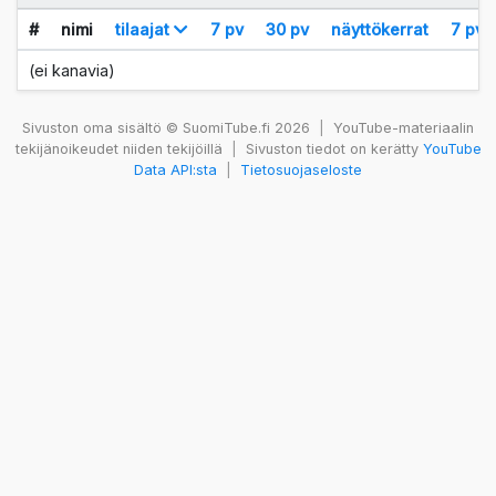
#
nimi
tilaajat
7 pv
30 pv
näyttökerrat
7 pv
(ei kanavia)
Sivuston oma sisältö © SuomiTube.fi 2026
|
YouTube-materiaalin
tekijänoikeudet niiden tekijöillä
|
Sivuston tiedot on kerätty
YouTube
Data API:sta
|
Tietosuojaseloste