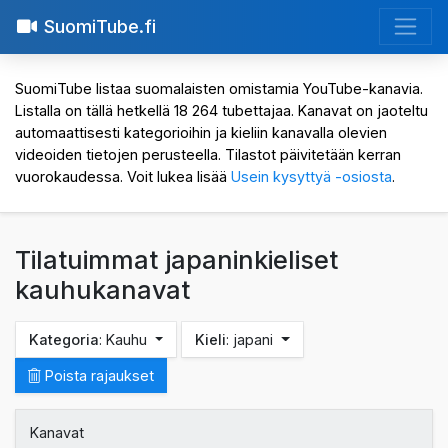
SuomiTube.fi
SuomiTube listaa suomalaisten omistamia YouTube-kanavia.
Listalla on tällä hetkellä 18 264 tubettajaa. Kanavat on jaoteltu
automaattisesti kategorioihin ja kieliin kanavalla olevien
videoiden tietojen perusteella. Tilastot päivitetään kerran
vuorokaudessa. Voit lukea lisää
Usein kysyttyä -osiosta
.
Tilatuimmat japaninkieliset
kauhukanavat
Kategoria
: Kauhu
Kieli
: japani
Poista rajaukset
Kanavat