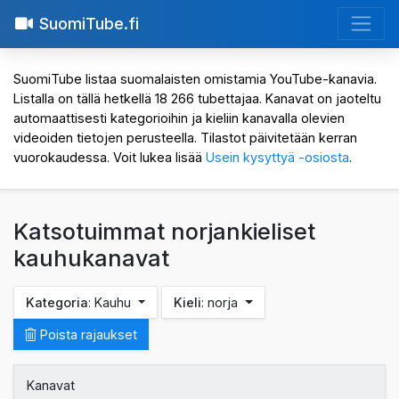
SuomiTube.fi
SuomiTube listaa suomalaisten omistamia YouTube-kanavia.
Listalla on tällä hetkellä 18 266 tubettajaa. Kanavat on jaoteltu
automaattisesti kategorioihin ja kieliin kanavalla olevien
videoiden tietojen perusteella. Tilastot päivitetään kerran
vuorokaudessa. Voit lukea lisää
Usein kysyttyä -osiosta
.
Katsotuimmat norjankieliset
kauhukanavat
Kategoria
: Kauhu
Kieli
: norja
Poista rajaukset
Kanavat