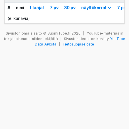
#
nimi
tilaajat
7 pv
30 pv
näyttökerrat
7 pv
(ei kanavia)
Sivuston oma sisältö © SuomiTube.fi 2026
|
YouTube-materiaalin
tekijänoikeudet niiden tekijöillä
|
Sivuston tiedot on kerätty
YouTube
Data API:sta
|
Tietosuojaseloste