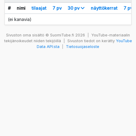
#
nimi
tilaajat
7 pv
30 pv
näyttökerrat
7 pv
(ei kanavia)
Sivuston oma sisältö © SuomiTube.fi 2026
|
YouTube-materiaalin
tekijänoikeudet niiden tekijöillä
|
Sivuston tiedot on kerätty
YouTube
Data API:sta
|
Tietosuojaseloste