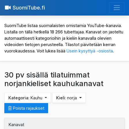
SuomiTube.fi
SuomiTube listaa suomalaisten omistamia YouTube-kanavia.
Listalla on tällä hetkellä 18 266 tubettajaa. Kanavat on jaoteltu
automaattisesti kategorioihin ja kieliin kanavalla olevien
videoiden tietojen perusteella. Tilastot päivitetään kerran
vuorokaudessa. Voit lukea lisää
Usein kysyttyä -osiosta
.
30 pv sisällä tilatuimmat
norjankieliset kauhukanavat
Kategoria
: Kauhu
Kieli
: norja
Poista rajaukset
Kanavat