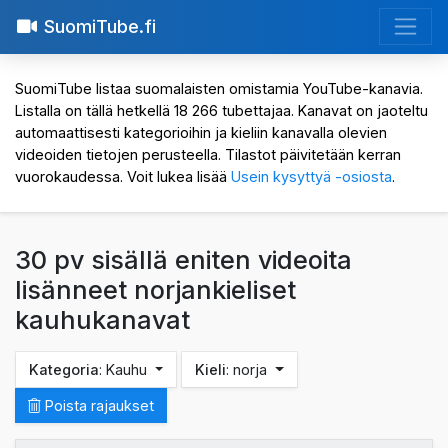
SuomiTube.fi
SuomiTube listaa suomalaisten omistamia YouTube-kanavia.
Listalla on tällä hetkellä 18 266 tubettajaa. Kanavat on jaoteltu
automaattisesti kategorioihin ja kieliin kanavalla olevien
videoiden tietojen perusteella. Tilastot päivitetään kerran
vuorokaudessa. Voit lukea lisää
Usein kysyttyä -osiosta
.
30 pv sisällä eniten videoita
lisänneet norjankieliset
kauhukanavat
Kategoria
: Kauhu
Kieli
: norja
Poista rajaukset