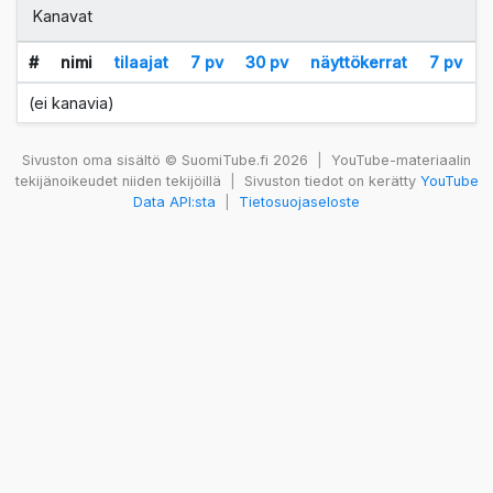
Kanavat
#
nimi
tilaajat
7 pv
30 pv
näyttökerrat
7 pv
(ei kanavia)
Sivuston oma sisältö © SuomiTube.fi 2026
|
YouTube-materiaalin
tekijänoikeudet niiden tekijöillä
|
Sivuston tiedot on kerätty
YouTube
Data API:sta
|
Tietosuojaseloste