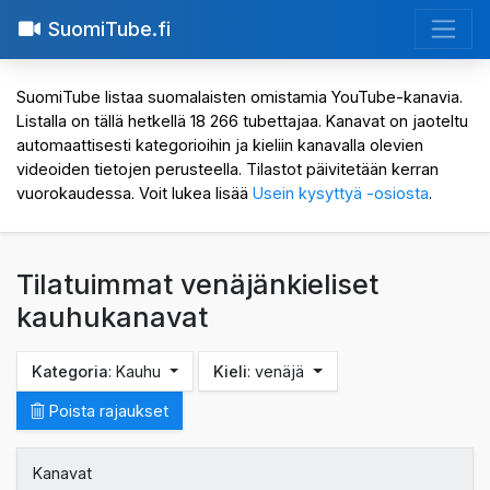
SuomiTube.fi
SuomiTube listaa suomalaisten omistamia YouTube-kanavia.
Listalla on tällä hetkellä 18 266 tubettajaa. Kanavat on jaoteltu
automaattisesti kategorioihin ja kieliin kanavalla olevien
videoiden tietojen perusteella. Tilastot päivitetään kerran
vuorokaudessa. Voit lukea lisää
Usein kysyttyä -osiosta
.
Tilatuimmat venäjänkieliset
kauhukanavat
Kategoria
: Kauhu
Kieli
: venäjä
Poista rajaukset
Kanavat