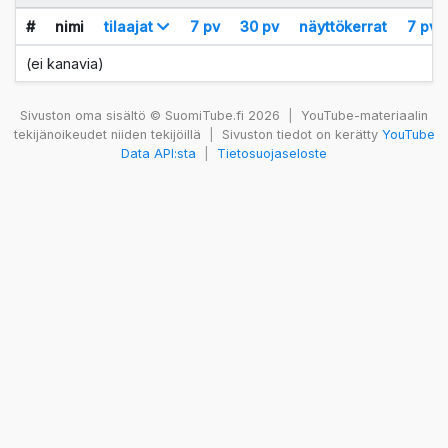
#
nimi
tilaajat
7 pv
30 pv
näyttökerrat
7 pv
(ei kanavia)
Sivuston oma sisältö © SuomiTube.fi 2026
|
YouTube-materiaalin
tekijänoikeudet niiden tekijöillä
|
Sivuston tiedot on kerätty
YouTube
Data API:sta
|
Tietosuojaseloste