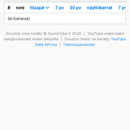
#
nimi
tilaajat
7 pv
30 pv
näyttökerrat
7 pv
(ei kanavia)
Sivuston oma sisältö © SuomiTube.fi 2026
|
YouTube-materiaalin
tekijänoikeudet niiden tekijöillä
|
Sivuston tiedot on kerätty
YouTube
Data API:sta
|
Tietosuojaseloste