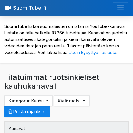
SuomiTube.fi
SuomiTube listaa suomalaisten omistamia YouTube-kanavia.
Listalla on tällä hetkellä 18 266 tubettajaa. Kanavat on jaoteltu
automaattisesti kategorioihin ja kieliin kanavalla olevien
videoiden tietojen perusteella. Tilastot päivitetään kerran
vuorokaudessa. Voit lukea lisää
Usein kysyttyä -osiosta
.
Tilatuimmat ruotsinkieliset
kauhukanavat
Kategoria
: Kauhu
Kieli
: ruotsi
Poista rajaukset
Kanavat