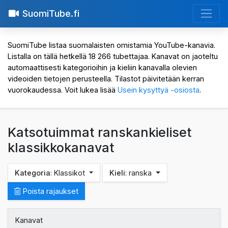
SuomiTube.fi
SuomiTube listaa suomalaisten omistamia YouTube-kanavia.
Listalla on tällä hetkellä 18 266 tubettajaa. Kanavat on jaoteltu
automaattisesti kategorioihin ja kieliin kanavalla olevien
videoiden tietojen perusteella. Tilastot päivitetään kerran
vuorokaudessa. Voit lukea lisää
Usein kysyttyä -osiosta
.
Katsotuimmat ranskankieliset
klassikkokanavat
Kategoria
: Klassikot
Kieli
: ranska
Poista rajaukset
Kanavat