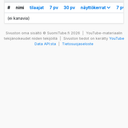
#
nimi
tilaajat
7 pv
30 pv
näyttökerrat
7 pv
(ei kanavia)
Sivuston oma sisältö © SuomiTube.fi 2026
|
YouTube-materiaalin
tekijänoikeudet niiden tekijöillä
|
Sivuston tiedot on kerätty
YouTube
Data API:sta
|
Tietosuojaseloste