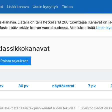
at
Lisää kanava
Usein kysyttyä
Tietoa
avia. Listalla on tällä hetkellä 18 266 tubettajaa. Kanavat on jaot
ilastot päivitetään kerran vuorokaudessa. Voit lukea lisää
Usein kys
 klassikkokanavat
Poista rajaukset
pv
30 pv
näyttökerrat
7 pv
Tube-materiaalin tekijänoikeudet niiden tekijöillä
|
Sivuston tiedot on k