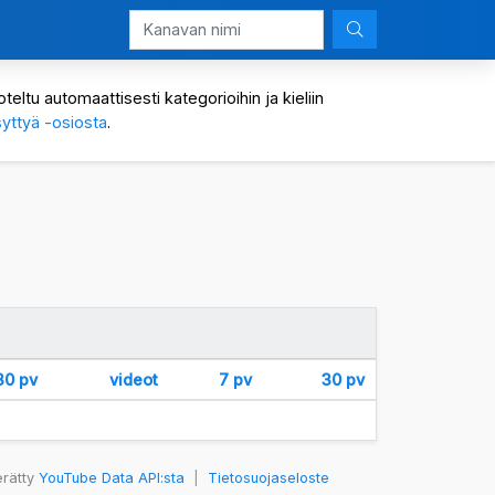
eltu automaattisesti kategorioihin ja kieliin
yttyä -osiosta
.
30 pv
videot
7 pv
30 pv
erätty
YouTube Data API:sta
|
Tietosuojaseloste