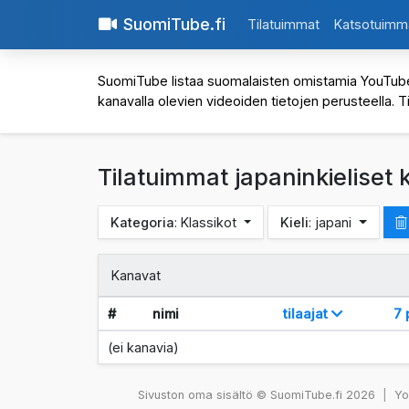
SuomiTube.fi
Tilatuimmat
Katsotuimm
SuomiTube listaa suomalaisten omistamia YouTube-kan
kanavalla olevien videoiden tietojen perusteella. T
Tilatuimmat japaninkieliset
Kategoria
: Klassikot
Kieli
: japani
Kanavat
#
nimi
tilaajat
7 
(ei kanavia)
Sivuston oma sisältö © SuomiTube.fi 2026
|
You