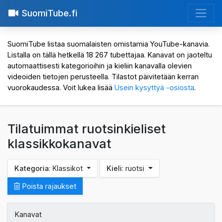
SuomiTube.fi
SuomiTube listaa suomalaisten omistamia YouTube-kanavia.
Listalla on tällä hetkellä 18 267 tubettajaa. Kanavat on jaoteltu
automaattisesti kategorioihin ja kieliin kanavalla olevien
videoiden tietojen perusteella. Tilastot päivitetään kerran
vuorokaudessa. Voit lukea lisää
Usein kysyttyä -osiosta
.
Tilatuimmat ruotsinkieliset
klassikkokanavat
Kategoria
: Klassikot
Kieli
: ruotsi
Poista rajaukset
Kanavat