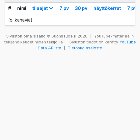
#
nimi
tilaajat
7 pv
30 pv
näyttökerrat
7 pv
(ei kanavia)
Sivuston oma sisältö © SuomiTube.fi 2026
|
YouTube-materiaalin
tekijänoikeudet niiden tekijöillä
|
Sivuston tiedot on kerätty
YouTube
Data API:sta
|
Tietosuojaseloste