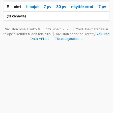
#
nimi
tilaajat
7 pv
30 pv
näyttökerrat
7 pv
(ei kanavia)
Sivuston oma sisältö © SuomiTube.fi 2026
|
YouTube-materiaalin
tekijänoikeudet niiden tekijöillä
|
Sivuston tiedot on kerätty
YouTube
Data API:sta
|
Tietosuojaseloste