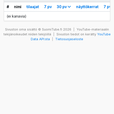
#
nimi
tilaajat
7 pv
30 pv
näyttökerrat
7 pv
(ei kanavia)
Sivuston oma sisältö © SuomiTube.fi 2026
|
YouTube-materiaalin
tekijänoikeudet niiden tekijöillä
|
Sivuston tiedot on kerätty
YouTube
Data API:sta
|
Tietosuojaseloste