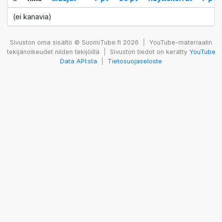
(ei kanavia)
Sivuston oma sisältö © SuomiTube.fi 2026
|
YouTube-materiaalin
tekijänoikeudet niiden tekijöillä
|
Sivuston tiedot on kerätty
YouTube
Data API:sta
|
Tietosuojaseloste