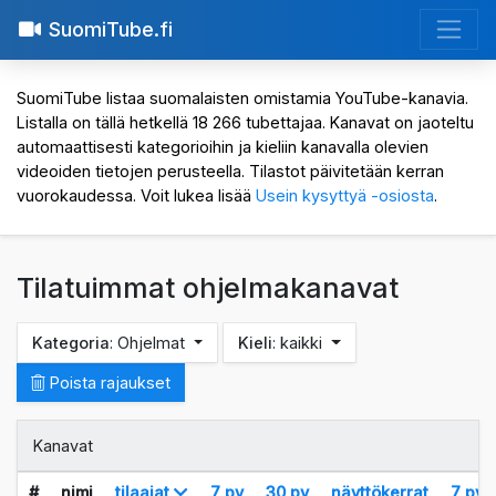
SuomiTube.fi
SuomiTube listaa suomalaisten omistamia YouTube-kanavia.
Listalla on tällä hetkellä 18 266 tubettajaa. Kanavat on jaoteltu
automaattisesti kategorioihin ja kieliin kanavalla olevien
videoiden tietojen perusteella. Tilastot päivitetään kerran
vuorokaudessa. Voit lukea lisää
Usein kysyttyä -osiosta
.
Tilatuimmat ohjelmakanavat
Kategoria
: Ohjelmat
Kieli
: kaikki
Poista rajaukset
Kanavat
#
nimi
tilaajat
7 pv
30 pv
näyttökerrat
7 pv