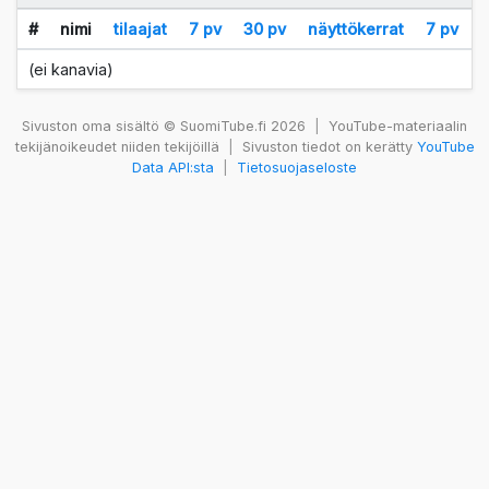
#
nimi
tilaajat
7 pv
30 pv
näyttökerrat
7 pv
(ei kanavia)
Sivuston oma sisältö © SuomiTube.fi 2026
|
YouTube-materiaalin
tekijänoikeudet niiden tekijöillä
|
Sivuston tiedot on kerätty
YouTube
Data API:sta
|
Tietosuojaseloste