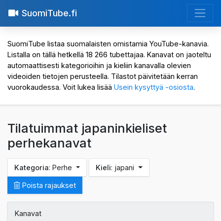
SuomiTube.fi
SuomiTube listaa suomalaisten omistamia YouTube-kanavia.
Listalla on tällä hetkellä 18 266 tubettajaa. Kanavat on jaoteltu
automaattisesti kategorioihin ja kieliin kanavalla olevien
videoiden tietojen perusteella. Tilastot päivitetään kerran
vuorokaudessa. Voit lukea lisää
Usein kysyttyä -osiosta
.
Tilatuimmat japaninkieliset
perhekanavat
Kategoria
: Perhe
Kieli
: japani
Poista rajaukset
Kanavat