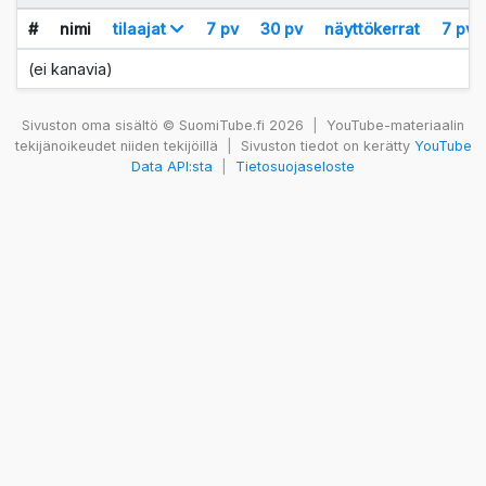
#
nimi
tilaajat
7 pv
30 pv
näyttökerrat
7 pv
(ei kanavia)
Sivuston oma sisältö © SuomiTube.fi 2026
|
YouTube-materiaalin
tekijänoikeudet niiden tekijöillä
|
Sivuston tiedot on kerätty
YouTube
Data API:sta
|
Tietosuojaseloste