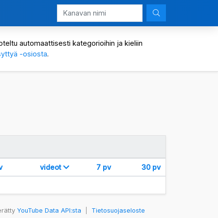
eltu automaattisesti kategorioihin ja kieliin
yttyä -osiosta
.
v
videot
7 pv
30 pv
erätty
YouTube Data API:sta
|
Tietosuojaseloste