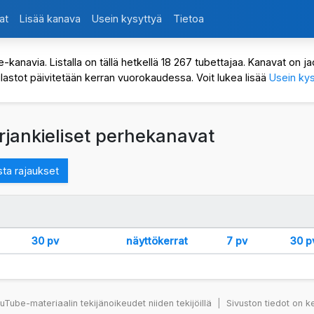
at
Lisää kanava
Usein kysyttyä
Tietoa
avia. Listalla on tällä hetkellä 18 267 tubettajaa. Kanavat on jaot
ilastot päivitetään kerran vuorokaudessa. Voit lukea lisää
Usein kys
orjankieliset perhekanavat
ta rajaukset
30 pv
näyttökerrat
7 pv
30 p
Tube-materiaalin tekijänoikeudet niiden tekijöillä
|
Sivuston tiedot on k