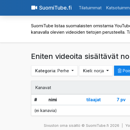
SuomiTube.fi
Tilatuimmat
Katsotuimm
SuomiTube listaa suomalaisten omistamia YouTube-kan
kanavalla olevien videoiden tietojen perusteella. T
Eniten videoita sisältävät n
Kategoria
: Perhe
Kieli
: norja
Pois
Kanavat
#
nimi
tilaajat
7 pv
(ei kanavia)
Sivuston oma sisältö © SuomiTube.fi 2026
|
You