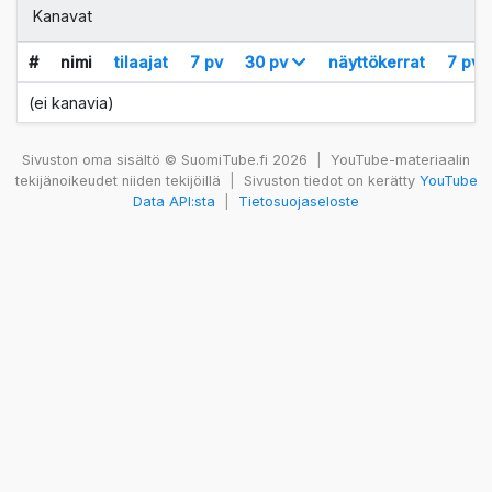
Kanavat
#
nimi
tilaajat
7 pv
30 pv
näyttökerrat
7 pv
(ei kanavia)
Sivuston oma sisältö © SuomiTube.fi 2026
|
YouTube-materiaalin
tekijänoikeudet niiden tekijöillä
|
Sivuston tiedot on kerätty
YouTube
Data API:sta
|
Tietosuojaseloste