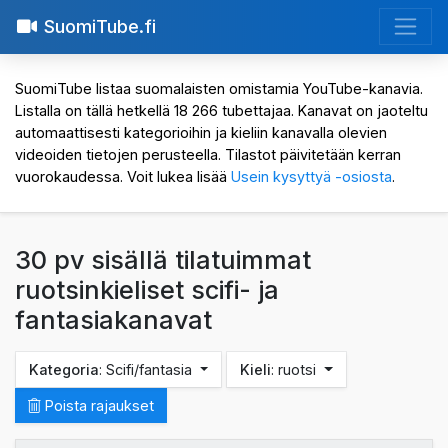
SuomiTube.fi
SuomiTube listaa suomalaisten omistamia YouTube-kanavia.
Listalla on tällä hetkellä 18 266 tubettajaa. Kanavat on jaoteltu
automaattisesti kategorioihin ja kieliin kanavalla olevien
videoiden tietojen perusteella. Tilastot päivitetään kerran
vuorokaudessa. Voit lukea lisää
Usein kysyttyä -osiosta
.
30 pv sisällä tilatuimmat
ruotsinkieliset scifi- ja
fantasiakanavat
Kategoria
: Scifi/fantasia
Kieli
: ruotsi
Poista rajaukset