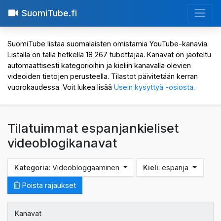
SuomiTube.fi
SuomiTube listaa suomalaisten omistamia YouTube-kanavia.
Listalla on tällä hetkellä 18 267 tubettajaa. Kanavat on jaoteltu
automaattisesti kategorioihin ja kieliin kanavalla olevien
videoiden tietojen perusteella. Tilastot päivitetään kerran
vuorokaudessa. Voit lukea lisää
Usein kysyttyä -osiosta
.
Tilatuimmat espanjankieliset
videoblogikanavat
Kategoria
: Videobloggaaminen
Kieli
: espanja
Poista rajaukset
Kanavat