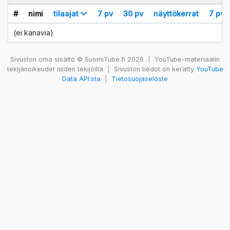
#
nimi
tilaajat
7 pv
30 pv
näyttökerrat
7 pv
(ei kanavia)
Sivuston oma sisältö © SuomiTube.fi 2026
|
YouTube-materiaalin
tekijänoikeudet niiden tekijöillä
|
Sivuston tiedot on kerätty
YouTube
Data API:sta
|
Tietosuojaseloste