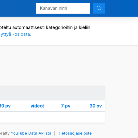
eltu automaattisesti kategorioihin ja kieliin
yttyä -osiosta
.
30 pv
videot
7 pv
30 pv
erätty
YouTube Data API:sta
|
Tietosuojaseloste