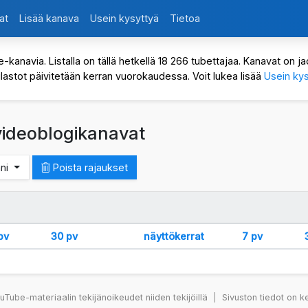
at
Lisää kanava
Usein kysyttyä
Tietoa
avia. Listalla on tällä hetkellä 18 266 tubettajaa. Kanavat on jaot
ilastot päivitetään kerran vuorokaudessa. Voit lukea lisää
Usein kys
 videoblogikanavat
ani
Poista rajaukset
pv
30 pv
näyttökerrat
7 pv
Tube-materiaalin tekijänoikeudet niiden tekijöillä
|
Sivuston tiedot on k