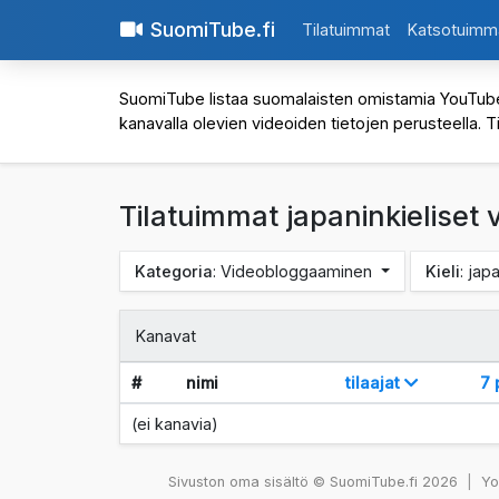
SuomiTube.fi
Tilatuimmat
Katsotuimm
SuomiTube listaa suomalaisten omistamia YouTube-kan
kanavalla olevien videoiden tietojen perusteella. T
Tilatuimmat japaninkieliset
Kategoria
: Videobloggaaminen
Kieli
: jap
Kanavat
#
nimi
tilaajat
7 
(ei kanavia)
Sivuston oma sisältö © SuomiTube.fi 2026
|
You