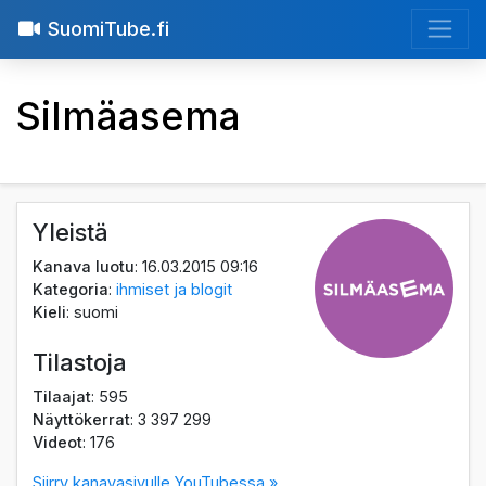
SuomiTube.fi
Silmäasema
Yleistä
Kanava luotu
: 16.03.2015 09:16
Kategoria
:
ihmiset ja blogit
Kieli
: suomi
Tilastoja
Tilaajat
: 595
Näyttökerrat
: 3 397 299
Videot
: 176
Siirry kanavasivulle YouTubessa »