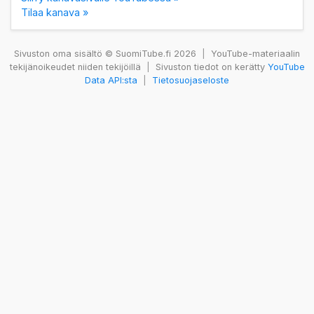
Tilaa kanava »
Sivuston oma sisältö © SuomiTube.fi 2026
|
YouTube-materiaalin
tekijänoikeudet niiden tekijöillä
|
Sivuston tiedot on kerätty
YouTube
Data API:sta
|
Tietosuojaseloste