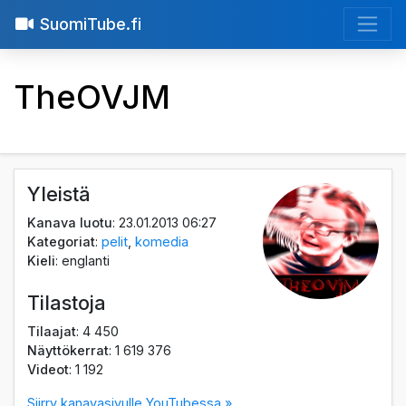
SuomiTube.fi
TheOVJM
Yleistä
Kanava luotu
: 23.01.2013 06:27
Kategoriat
:
pelit
,
komedia
Kieli
: englanti
Tilastoja
Tilaajat
: 4 450
Näyttökerrat
: 1 619 376
Videot
: 1 192
Siirry kanavasivulle YouTubessa »