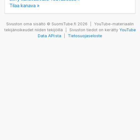
Tilaa kanava »
Sivuston oma sisältö © SuomiTube.fi 2026
|
YouTube-materiaalin
tekijänoikeudet niiden tekijöillä
|
Sivuston tiedot on kerätty
YouTube
Data API:sta
|
Tietosuojaseloste