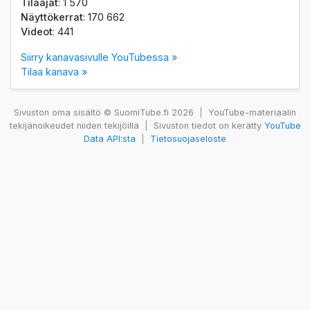
Tilaajat
: 1 570
Näyttökerrat
: 170 662
Videot
: 441
Siirry kanavasivulle YouTubessa »
Tilaa kanava »
Sivuston oma sisältö © SuomiTube.fi 2026
|
YouTube-materiaalin
tekijänoikeudet niiden tekijöillä
|
Sivuston tiedot on kerätty
YouTube
Data API:sta
|
Tietosuojaseloste