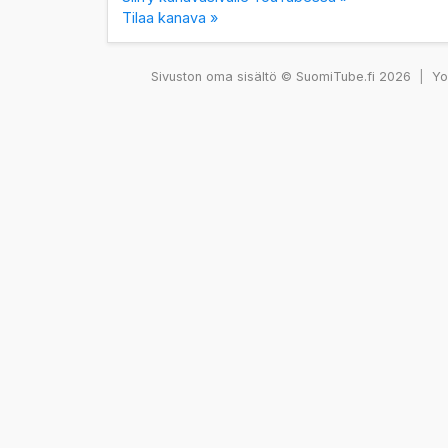
Tilaa kanava »
Sivuston oma sisältö © SuomiTube.fi 2026
|
You