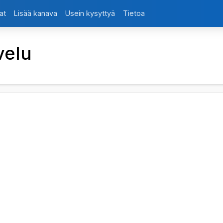
at
Lisää kanava
Usein kysyttyä
Tietoa
velu