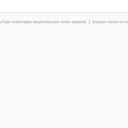
Tube-materiaalin tekijänoikeudet niiden tekijöillä
|
Sivuston tiedot on k