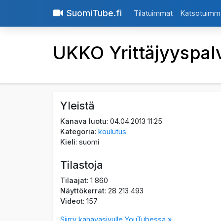
SuomiTube.fi
Tilatuimmat
Katsotuimm
UKKO Yrittäjyyspal
Yleistä
Kanava luotu
: 04.04.2013 11:25
Kategoria
:
koulutus
Kieli
: suomi
Tilastoja
Tilaajat
: 1 860
Näyttökerrat
: 28 213 493
Videot
: 157
Siirry kanavasivulle YouTubessa »