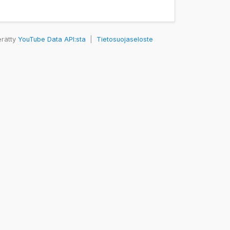
erätty
YouTube Data API:sta
|
Tietosuojaseloste