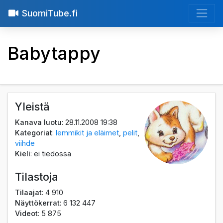
SuomiTube.fi
Babytappy
Yleistä
Kanava luotu
: 28.11.2008 19:38
Kategoriat
:
lemmikit ja eläimet
,
pelit
,
viihde
Kieli
: ei tiedossa
Tilastoja
Tilaajat
: 4 910
Näyttökerrat
: 6 132 447
Videot
: 5 875