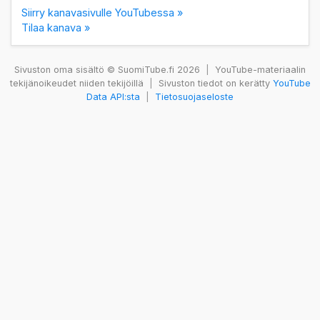
Siirry kanavasivulle YouTubessa »
Tilaa kanava »
Sivuston oma sisältö © SuomiTube.fi 2026
|
YouTube-materiaalin
tekijänoikeudet niiden tekijöillä
|
Sivuston tiedot on kerätty
YouTube
Data API:sta
|
Tietosuojaseloste