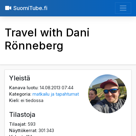
SuomiTube.fi
Travel with Dani
Rönneberg
Yleistä
Kanava luotu
: 14.08.2013 07:44
Kategoria
:
matkailu ja tapahtumat
Kieli
: ei tiedossa
Tilastoja
Tilaajat
: 593
Näyttökerrat
: 301 343