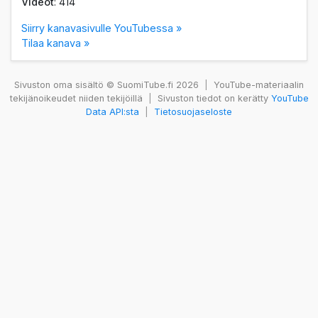
Videot
: 414
Siirry kanavasivulle YouTubessa »
Tilaa kanava »
Sivuston oma sisältö © SuomiTube.fi 2026
|
YouTube-materiaalin
tekijänoikeudet niiden tekijöillä
|
Sivuston tiedot on kerätty
YouTube
Data API:sta
|
Tietosuojaseloste