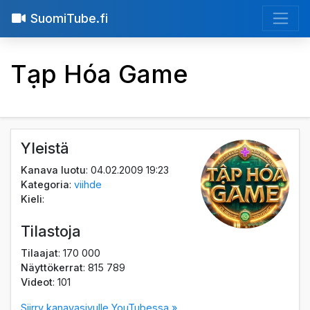
SuomiTube.fi
Tạp Hóa Game
Yleistä
Kanava luotu
: 04.02.2009 19:23
Kategoria
:
viihde
Kieli
:
Tilastoja
Tilaajat
: 170 000
Näyttökerrat
: 815 789
Videot
: 101
Siirry kanavasivulle YouTubessa »