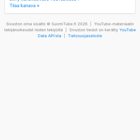
Tilaa kanava »
Sivuston oma sisältö © SuomiTube.fi 2026
|
YouTube-materiaalin
tekijänoikeudet niiden tekijöillä
|
Sivuston tiedot on kerätty
YouTube
Data API:sta
|
Tietosuojaseloste