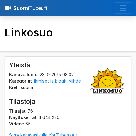
SuomiTube.fi
Linkosuo
Yleistä
Kanava luotu
: 23.02.2015 08:02
Kategoriat
:
ihmiset ja blogit
,
viihde
Kieli
: suomi
Tilastoja
Tilaajat
: 76
Näyttökerrat
: 4 644 220
Videot
: 65
Siirry kanavasivulle YouTubessa »