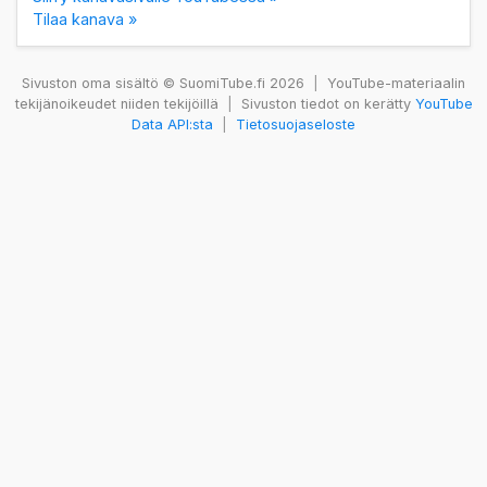
Tilaa kanava »
Sivuston oma sisältö © SuomiTube.fi 2026
|
YouTube-materiaalin
tekijänoikeudet niiden tekijöillä
|
Sivuston tiedot on kerätty
YouTube
Data API:sta
|
Tietosuojaseloste