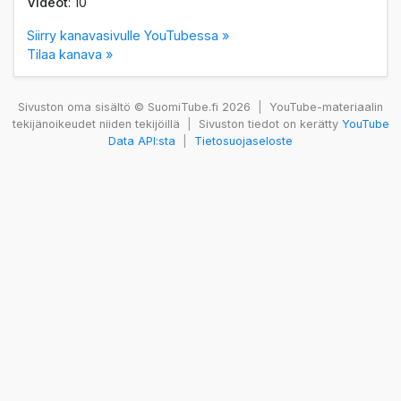
Videot
: 10
Siirry kanavasivulle YouTubessa »
Tilaa kanava »
Sivuston oma sisältö © SuomiTube.fi 2026
|
YouTube-materiaalin
tekijänoikeudet niiden tekijöillä
|
Sivuston tiedot on kerätty
YouTube
Data API:sta
|
Tietosuojaseloste