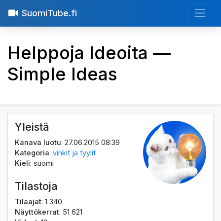
SuomiTube.fi
Helppoja Ideoita —
Simple Ideas
Yleistä
Kanava luotu
: 27.06.2015 08:39
Kategoria
:
vinkit ja tyylit
Kieli
: suomi
Tilastoja
Tilaajat
: 1 340
Näyttökerrat
: 51 621