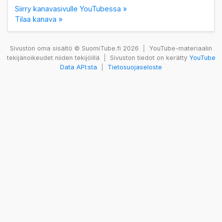
Siirry kanavasivulle YouTubessa »
Tilaa kanava »
Sivuston oma sisältö © SuomiTube.fi 2026
|
YouTube-materiaalin
tekijänoikeudet niiden tekijöillä
|
Sivuston tiedot on kerätty
YouTube
Data API:sta
|
Tietosuojaseloste