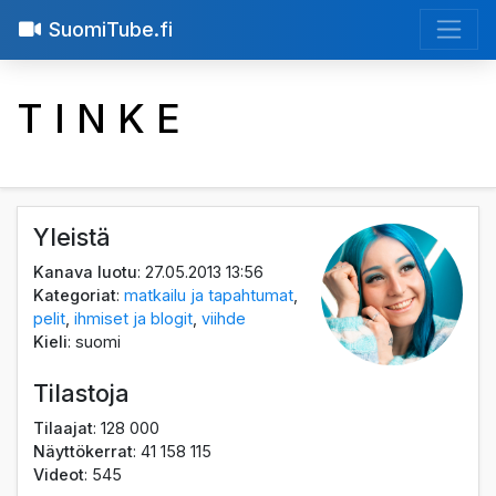
SuomiTube.fi
T I N K E
Yleistä
Kanava luotu
: 27.05.2013 13:56
Kategoriat
:
matkailu ja tapahtumat
,
pelit
,
ihmiset ja blogit
,
viihde
Kieli
: suomi
Tilastoja
Tilaajat
: 128 000
Näyttökerrat
: 41 158 115
Videot
: 545