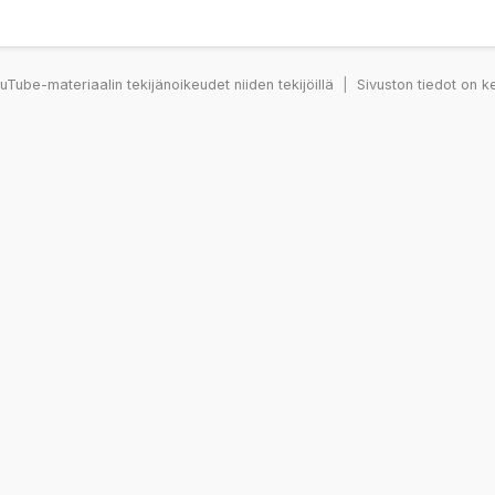
Tube-materiaalin tekijänoikeudet niiden tekijöillä
|
Sivuston tiedot on k