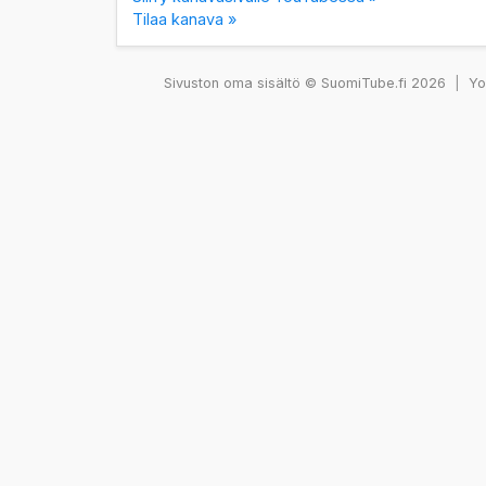
Tilaa kanava »
Sivuston oma sisältö © SuomiTube.fi 2026
|
You