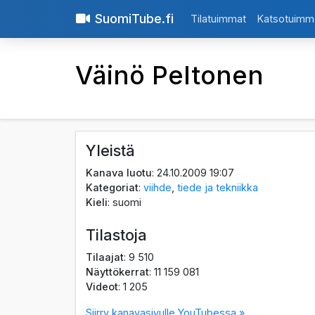
SuomiTube.fi
Tilatuimmat
Katsotuimm
Väinö Peltonen
Yleistä
Kanava luotu
: 24.10.2009 19:07
Kategoriat
:
viihde
,
tiede ja tekniikka
Kieli
: suomi
Tilastoja
Tilaajat
: 9 510
Näyttökerrat
: 11 159 081
Videot
: 1 205
Siirry kanavasivulle YouTubessa »