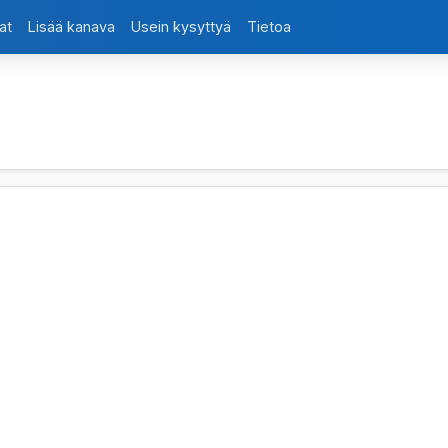
at
Lisää kanava
Usein kysyttyä
Tietoa