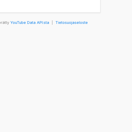
erätty
YouTube Data API:sta
|
Tietosuojaseloste