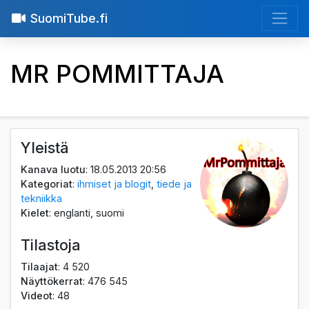
SuomiTube.fi
MR POMMITTAJA
Yleistä
Kanava luotu
: 18.05.2013 20:56
Kategoriat
:
ihmiset ja blogit
,
tiede ja
tekniikka
Kielet
: englanti, suomi
Tilastoja
Tilaajat
: 4 520
Näyttökerrat
: 476 545
Videot
: 48