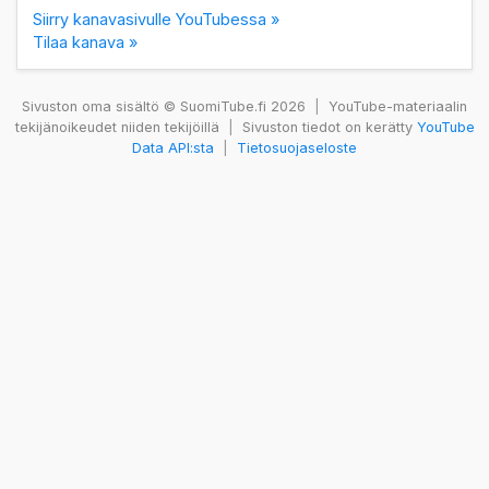
Siirry kanavasivulle YouTubessa »
Tilaa kanava »
Sivuston oma sisältö © SuomiTube.fi 2026
|
YouTube-materiaalin
tekijänoikeudet niiden tekijöillä
|
Sivuston tiedot on kerätty
YouTube
Data API:sta
|
Tietosuojaseloste