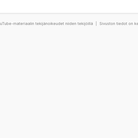
Tube-materiaalin tekijänoikeudet niiden tekijöillä
|
Sivuston tiedot on k