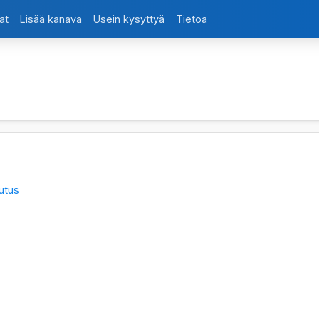
at
Lisää kanava
Usein kysyttyä
Tietoa
utus