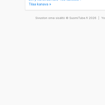
Tilaa kanava »
Sivuston oma sisältö © SuomiTube.fi 2026
|
You