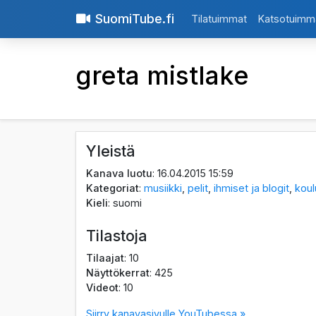
SuomiTube.fi
Tilatuimmat
Katsotuimm
greta mistlake
Yleistä
Kanava luotu
: 16.04.2015 15:59
Kategoriat
:
musiikki
,
pelit
,
ihmiset ja blogit
,
koul
Kieli
: suomi
Tilastoja
Tilaajat
: 10
Näyttökerrat
: 425
Videot
: 10
Siirry kanavasivulle YouTubessa »