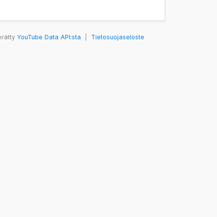
erätty
YouTube Data API:sta
|
Tietosuojaseloste