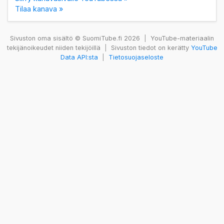
Tilaa kanava »
Sivuston oma sisältö © SuomiTube.fi 2026
|
YouTube-materiaalin
tekijänoikeudet niiden tekijöillä
|
Sivuston tiedot on kerätty
YouTube
Data API:sta
|
Tietosuojaseloste