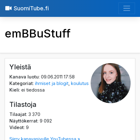
SuomiTube.fi
emBBuStuff
Yleistä
Kanava luotu
: 09.06.2011 17:58
Kategoriat
:
ihmiset ja blogit
,
koulutus
Kieli
: ei tiedossa
Tilastoja
Tilaajat
: 3 370
Näyttökerrat
: 9 092
Videot
: 9
Siirry kanavasivulle YouTubessa »