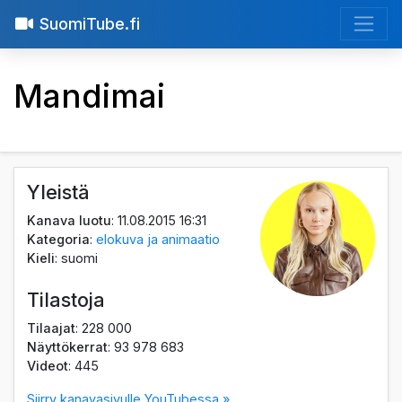
SuomiTube.fi
Mandimai
Yleistä
Kanava luotu
: 11.08.2015 16:31
Kategoria
:
elokuva ja animaatio
Kieli
: suomi
Tilastoja
Tilaajat
: 228 000
Näyttökerrat
: 93 978 683
Videot
: 445
Siirry kanavasivulle YouTubessa »