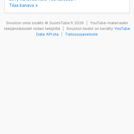
Tilaa kanava »
Sivuston oma sisältö © SuomiTube.fi 2026
|
YouTube-materiaalin
tekijänoikeudet niiden tekijöillä
|
Sivuston tiedot on kerätty
YouTube
Data API:sta
|
Tietosuojaseloste