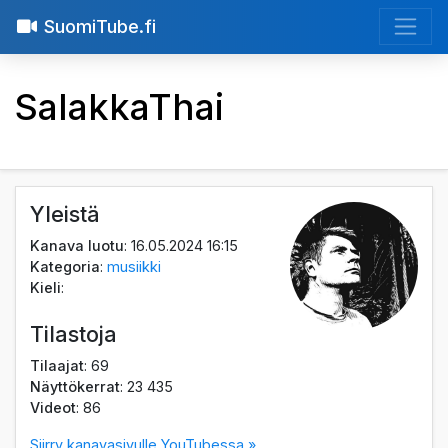
SuomiTube.fi
SalakkaThai
Yleistä
Kanava luotu
: 16.05.2024 16:15
Kategoria
:
musiikki
Kieli
:
Tilastoja
Tilaajat
: 69
Näyttökerrat
: 23 435
Videot
: 86
Siirry kanavasivulle YouTubessa »