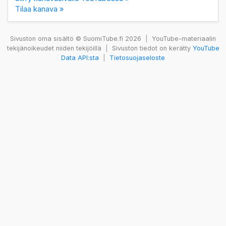
Tilaa kanava »
Sivuston oma sisältö © SuomiTube.fi 2026
|
YouTube-materiaalin
tekijänoikeudet niiden tekijöillä
|
Sivuston tiedot on kerätty
YouTube
Data API:sta
|
Tietosuojaseloste