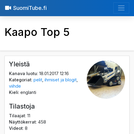
SuomiTube.fi
Kaapo Top 5
Yleistä
Kanava luotu
: 18.01.2017 12:16
Kategoriat
:
pelit
,
ihmiset ja blogit
,
viihde
Kieli
: englanti
Tilastoja
Tilaajat
: 11
Näyttökerrat
: 458
Videot
: 8