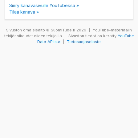
Siirry kanavasivulle YouTubessa »
Tilaa kanava »
Sivuston oma sisältö © SuomiTube.fi 2026
|
YouTube-materiaalin
tekijänoikeudet niiden tekijöillä
|
Sivuston tiedot on kerätty
YouTube
Data API:sta
|
Tietosuojaseloste